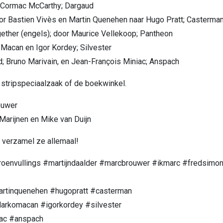
 Cormac McCarthy; Dargaud
or Bastien Vivès en Martin Quenehen naar Hugo Pratt; Casterma
ether (engels); door Maurice Vellekoop; Pantheon
 Macan en Igor Kordey; Silvester
 Bruno Marivain, en Jean-François Miniac; Anspach
 stripspeciaalzaak of de boekwinkel.
ouwer
Marijnen en Mike van Duijn
 verzamel ze allemaal!
oenvullings #martijndaalder #marcbrouwer #ikmarc #fredsimo
artinquenehen #hugopratt #casterman
arkomacan #igorkordey #silvester
iac #anspach