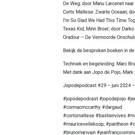
De Weg; door Manu Larcenet naar
Corto Maltese: Zwarte Oceaan; do
I’m So Glad We Had This Time Tog
Texas Kid, Minn Broer; door Darko
Oradour – De Vermoorde Onschuld;
Bekijk de besproken boeken in de
Techniek en begeleiding: Marc Br
Met dank aan Jopo de Pojo, Mark 
Jopodepodcast #29 – juni 2024 –
#jopodepodcast #jopodepojo #jer
#cormacmccarthy #dargaud
#cortomaltese #bastienvives #m
#mauricevellekoop; #pantheon #d
#brunomarivain #jeanfrançoismin