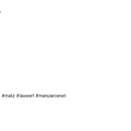
n
n #matz #lauwert #manularcenet